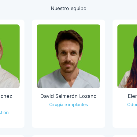
Nuestro equipo
nchez
David Salmerón Lozano
Ele
Cirugía e implantes
Odon
stión