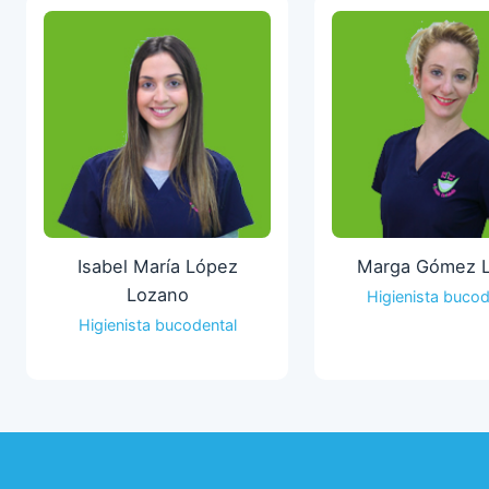
Isabel María López
Marga Gómez 
Lozano
Higienista bucod
Higienista bucodental