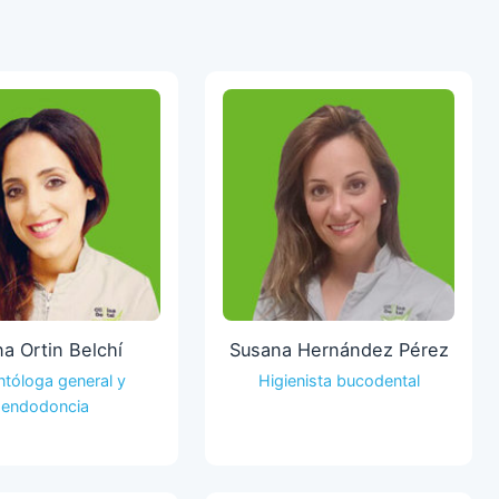
na Ortin Belchí
Susana Hernández Pérez
tóloga general y
Higienista bucodental
endodoncia