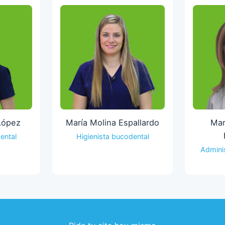
López
María Molina Espallardo
Mar
ental
Higienista bucodental
Adminis